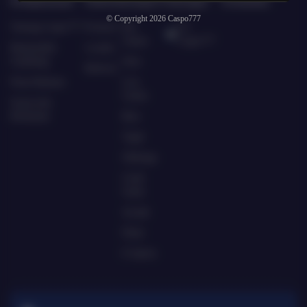
Kebijaksanaan
Platform
Kategori
Dukungan
Komunitas
© Copyright 2026
Caspo777
Tentang Caspo777
Promosi
Hot
CS
Games
Caspo777
Responsible
Loyalty
Gambling
Slots
Referral
Pusat Bantuan
Live
Casino
Syarat dan
Ketentuan
Race
Togel
Olahraga
Crash
Game
Arcade
Poker
E-Sports