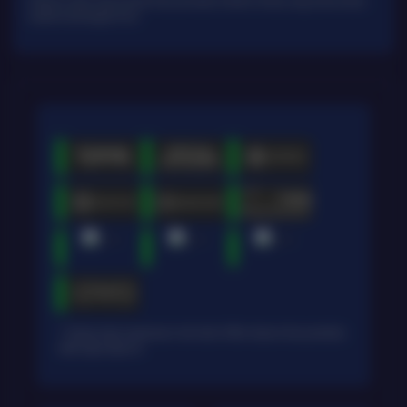
Platform togel yang menarik dari perusahan terbaik di dunia yang menawarkan
hadiah kemenangan besar
* Selama bank maintenance dan bank offline deposit dan penarikan
tidak dapat diproses