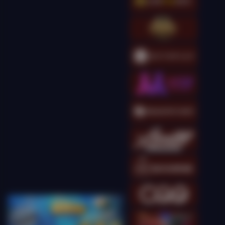
12,698,000.00
Gates of
Olympus Super
Scatter
g****g
IDR
11,690,000.00
Gates of Olympus 1000
kingcha****t
IDR
9,593,500.00
Gates of
Olympus Super
Scatter
kingcha****t
IDR
9,548,000.00
Gates of
Olympus Super
Scatter
kingcha****t
IDR