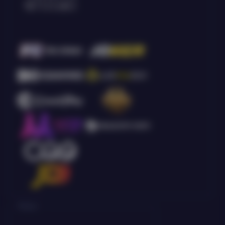
Poker