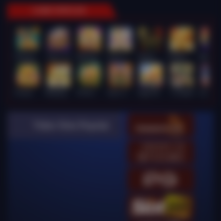
GAME POPULER
Wukong - Black Scatter
Super Ace
Mahjong Legend
Lucky Twins Wilds
Wanted Dead or a Wild
FORTUNE GARUDA 500
Ma
Fortune Gems 500
Mahjong Ways
JUNGLE BANG BANG
Gates of Gatot Kaca
Sugar Bang Bang 2
Le Bandit
Lu
Video Slots Popular