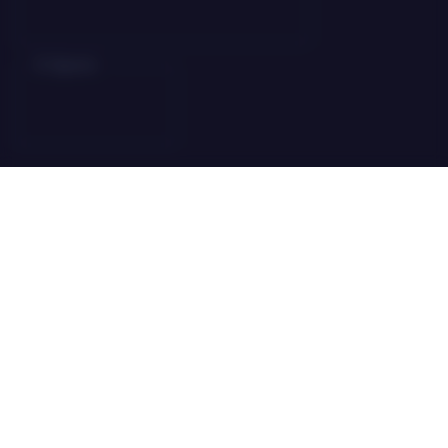
E-Sports