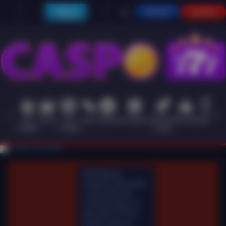
Main di
MASUK
DAFTAR
Telegram
HOT
SLOTS
LIVE
RACE
TOGEL
OLAHRAGA
CRASH
ARCADE
POKER
GAMES
CASINO
GAME
SP
Pemeliharaan
Terjadwal: Opus pada
11-Des-2025 dari
12.00.00 sampai 13-
Des-2026 11.59.59.
Selama waktu ini,